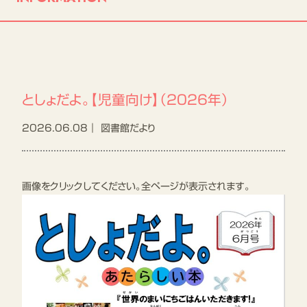
こどものページ
開館カレンダー
交通アクセス
としょだよ。【児童向け】（2026年）
施設案内
2026.06.08｜
図書館だより
ご利用案内
よくあるご質問
画像をクリックしてください。全ページが表示されます。
お問合せ