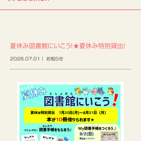
こどものページ
開館カレンダー
交通アクセス
夏休み図書館にいこう！★夏休み特別貸出！
施設案内
2026.07.01｜
お知らせ
ご利用案内
よくあるご質問
お問合せ